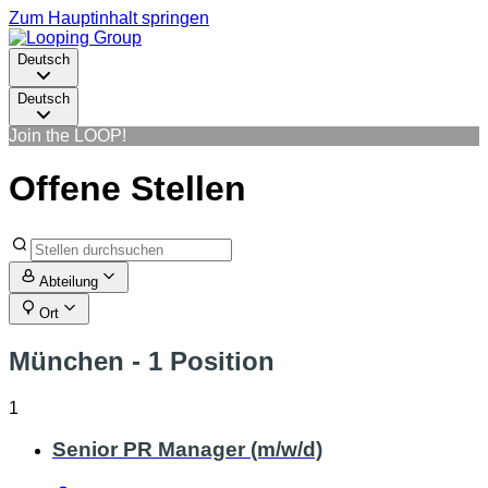
Zum Hauptinhalt springen
Deutsch
Deutsch
Join the LOOP!
Offene Stellen
Abteilung
Ort
München
- 1 Position
1
Senior PR Manager (m/w/d)